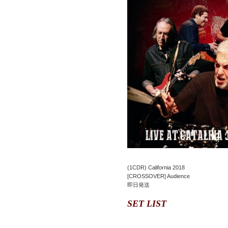
(1CDR) California 2018
[CROSSOVER] Audience
即日発送
SET LIST