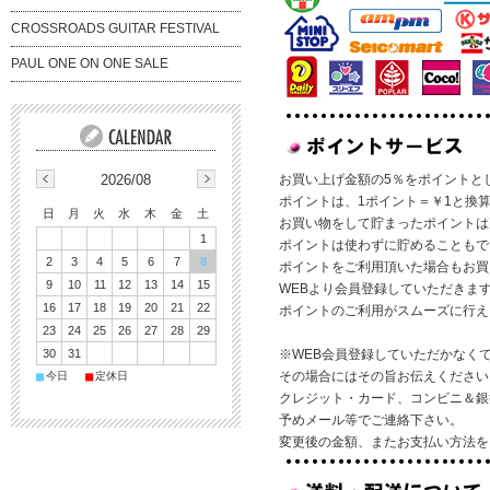
CROSSROADS GUITAR FESTIVAL
PAUL ONE ON ONE SALE
2026/08
お買い上げ金額の5％をポイントと
ポイントは、1ポイント＝￥1と換
日
月
火
水
木
金
土
お買い物をして貯まったポイントは
1
ポイントは使わずに貯めることもで
2
3
4
5
6
7
8
ポイントをご利用頂いた場合もお買
9
10
11
12
13
14
15
WEBより会員登録していただきま
16
17
18
19
20
21
22
ポイントのご利用がスムーズに行え
23
24
25
26
27
28
29
30
31
※WEB会員登録していただかなく
■
■
その場合にはその旨お伝えください
今日
定休日
クレジット・カード、コンビニ＆銀
予めメール等でご連絡下さい。
変更後の金額、またお支払い方法を