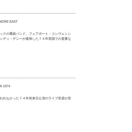
LMORE EAST
ックの重鎮バンド、フェアポート・コンヴェンシ
ンディ・デニーが復帰した７４年英国での貴重な
N 1974
われなかった７４年初来日公演のライブ音源が登