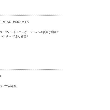
ESTIVAL 1970 (1CDR)
フェアポート・コンヴェンションの貴重な初期７
・マスターズ”より登場！
8
ライブが到着。