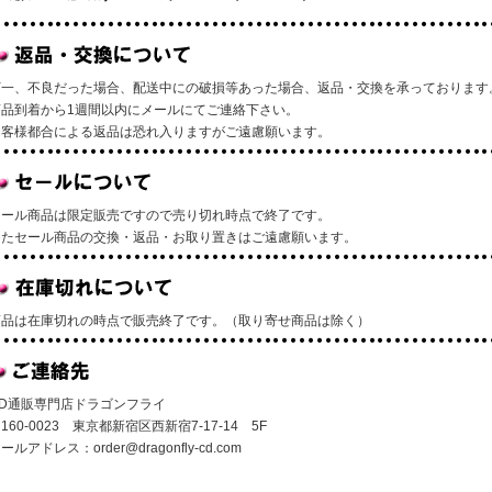
万一、不良だった場合、配送中にの破損等あった場合、返品・交換を承っております
商品到着から1週間以内にメールにてご連絡下さい。
お客様都合による返品は恐れ入りますがご遠慮願います。
セール商品は限定販売ですので売り切れ時点で終了です。
またセール商品の交換・返品・お取り置きはご遠慮願います。
商品は在庫切れの時点で販売終了です。（取り寄せ商品は除く）
CD通販専門店ドラゴンフライ
160-0023 東京都新宿区西新宿7-17-14 5F
メールアドレス：
order@dragonfly-cd.com