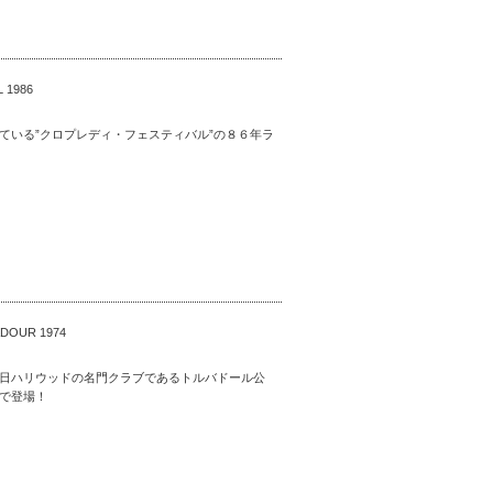
 1986
ている”クロプレディ・フェスティバル”の８６年ラ
ADOUR 1974
日ハリウッドの名門クラブであるトルバドール公
で登場！